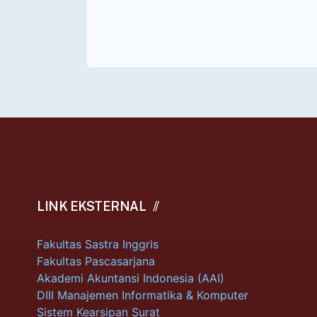
LINK EKSTERNAL
Fakultas Sastra Inggris
Fakultas Pascasarjana
Akademi Akuntansi Indonesia (AAI)
DIII Manajemen Informatika & Komputer
Sistem Kearsipan Surat