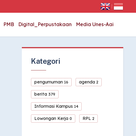
|
PMB
Digital_Perpustakaan
Media Unes-Aai
Kategori
pengumuman
agenda
16
2
berita
379
Informasi Kampus
14
Lowongan Kerja
RPL
0
2