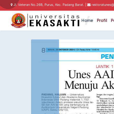
Jl. Veteran No.26B, Purus, Kec. Padang Barat. |
rektoratunes@
Home
Profil
P