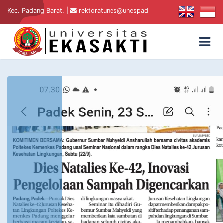
|
 Padang Barat. |
rektoratunes@unespadang.ac.id