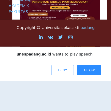
AKADEMIK
FAKULTAS
Copyright © Universitas ekasakti
padang
unespadang.ac.id
wants to play speech
DENY
ALLOW
SIAP MENJADI ADVOKAT PROFESIONAL,
CERDAS, DAN BERINTEGRITAS