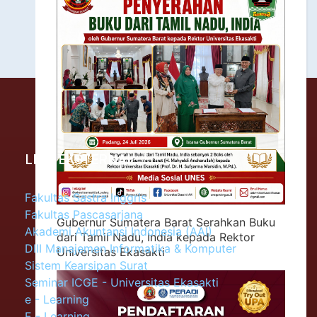
LINK EKSTERNAL
Fakultas Sastra Inggris
Fakultas Pascasarjana
Gubernur Sumatera Barat Serahkan Buku
Akademi Akuntansi Indonesia (AAI)
dari Tamil Nadu, India kepada Rektor
DIII Manajemen Informatika & Komputer
Universitas Ekasakti
Sistem Kearsipan Surat
Seminar ICGE - Universitas Ekasakti
e - Learning
E - Learning